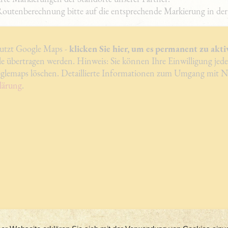
 Routenberechnung bitte auf die entsprechende Markierung in der
nutzt Google Maps -
klicken Sie hier, um es permanent zu akti
 übertragen werden. Hinweis: Sie können Ihre Einwilligung jeder
glemaps löschen. Detaillierte Informationen zum Umgang mit Nu
lärung
.
terbetrieb seit 1976
ubiläums-Aktion
ür 50 Jahre Treue