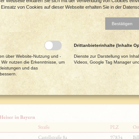
er Webseite erklären Sie sich mit der Verwendung von Cookies einver
 Einsatz von Cookies auf dieser Webseite erhalten Sie in der Datens
Jahre = 50% Rabatt
Bestätigen
Drittanbieterinhalte (Inhalte Op
en über Website-Nutzung und -
Dienste zur Darstellung von Inhal
 Wir nutzen die Erkenntnisse, um
Videos, Google Tag Manager un
 Lieblingshonig
No #02
(500 g)
tleistungen und das
rbessern.
tt 10,– EUR
nur 5,– EUR
Jetzt bestellen
olange der Vorrat reicht.
Heiser in Bayern
Straße
PLZ
Or
Castellstraße 8a
97834
Bil