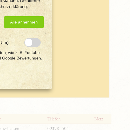
standen. Detaillierte
chutzerklärung.
Alle annehmen
t-in)
ten, wie z. B. Youtube-
d Google Bewertungen.
t
Telefon
Netz
lingshausen
09398 - 504