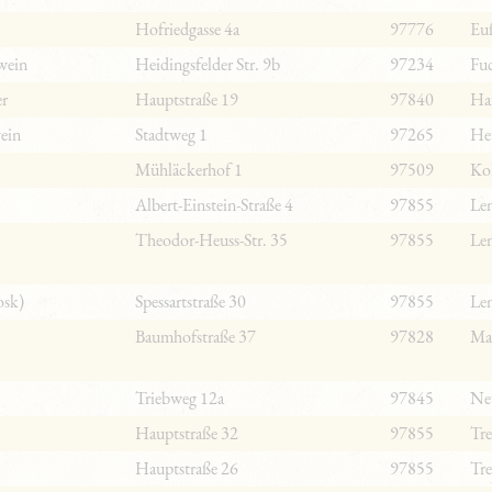
Hofriedgasse 4a
97776
Eu
wein
Heidingsfelder Str. 9b
97234
Fuc
er
Hauptstraße 19
97840
Ha
ein
Stadtweg 1
97265
Het
Mühläckerhof 1
97509
Ko
Albert-Einstein-Straße 4
97855
Len
Theodor-Heuss-Str. 35
97855
Len
osk)
Spessartstraße 30
97855
Len
Baumhofstraße 37
97828
Ma
Triebweg 12a
97845
Ne
Hauptstraße 32
97855
Tre
Hauptstraße 26
97855
Tre