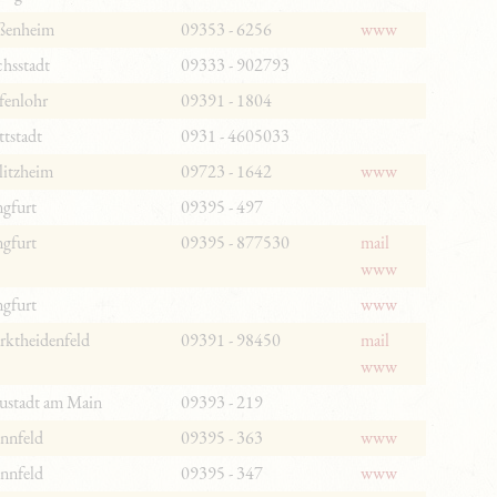
ßenheim
09353 - 6256
www
hsstadt
09333 - 902793
fenlohr
09391 - 1804
tstadt
0931 - 4605033
litzheim
09723 - 1642
www
gfurt
09395 - 497
gfurt
09395 - 877530
mail
www
gfurt
www
rktheidenfeld
09391 - 98450
mail
www
ustadt am Main
09393 - 219
nnfeld
09395 - 363
www
nnfeld
09395 - 347
www