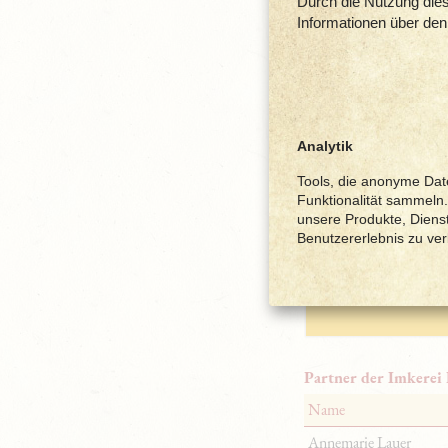
Durch die Nutzung dies
Informationen über den
50 
Analytik
Tools, die anonyme Dat
Funktionalität sammeln.
Mein
unsere Produkte, Diens
Benutzererlebnis zu ve
sta
*Nur s
Partner der Imkerei 
Name
Annemarie Lauer