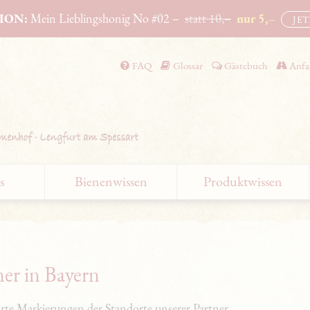
ION:
Mein Lieblingshonig No #02 –
statt 10,–
nur 5,–
JE
FAQ
Glossar
Gästebuch
Anfa
Navigation überspringen
s
Bienenwissen
Produktwissen
er in Bayern
arte Markierungen der Standorte unserer Partner.