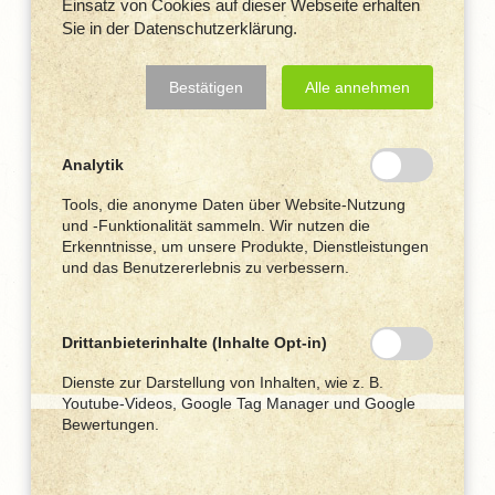
Einsatz von Cookies auf dieser Webseite erhalten
Sie in der Datenschutzerklärung.
Meisterbetrieb seit 1976
Jubiläums-Aktion
Bestätigen
Alle annehmen
Anmelden
für 50 Jahre Treue
Passwort vergessen?
50 Jahre = 50% Rabatt
Analytik
Falls Sie noch kein Kundenkonto haben,
Tools, die anonyme Daten über Website-Nutzung
dann
Ansteckbienchen
und -Funktionalität sammeln. Wir nutzen die
Erkenntnisse, um unsere Produkte, Dienstleistungen
für gedrehte Bienenwachskerzen
Jetzt registrieren
und das Benutzererlebnis zu verbessern.
✓ schöne Dekoration
Mein Lieblingshonig
No #02
(500 g)
0,60
€
statt 10,– EUR
nur 5,– EUR
zzgl. Versand
Drittanbieterinhalte (Inhalte Opt-in)
Kommentare (4)
Details sehen
Dienste zur Darstellung von Inhalten, wie z. B.
Jetzt bestellen
23.02.2025
Youtube-Videos, Google Tag Manager und Google
Bewertungen.
friede.steinmann@googlemail.com
Auf Lager
*Nur solange der Vorrat reicht.