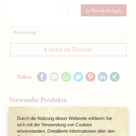
Bewertung
Bewertung:
5/5 (4)
zurück zur Übersicht
(4 Bewertungen)
Facebook
E-mail
WhatsApp
Twitter
Pinterest
LinkedIn
Xing
Teilen:
Bitte melden Sie sich an, um zu bewerten.
Benutzername
Durch die Nutzung dieser Webseite erklären Sie
Passwort
sich mit der Verwendung von Cookies
einverstanden. Detaillierte Informationen über den