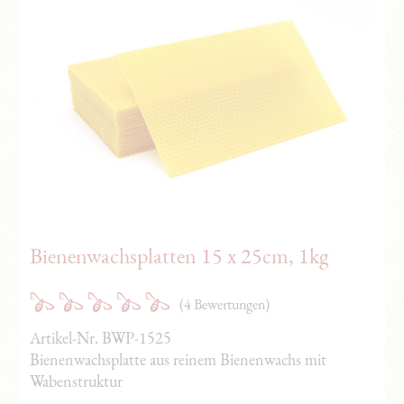
Waldhonig
Bourbon-Vanille
Nostalgische Kerzen
Presse
Weißtannenhonig
Lieblingscreation-Sets
Handgedrehte Kerzen
Videos/Audios
Edelkastanienhonig
Handbemalte Kerzen
Wabenhonig
Weihnachtliche Kerzen
Honigbonbons
Bienenwachsplatten 15 x 25cm, 1kg
(4 Bewertungen)
Artikel-Nr. BWP-1525
Bienenwachsplatte aus reinem Bienenwachs mit
Wabenstruktur